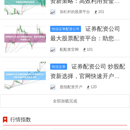
资新策略：高效利用资金，
把握恒生指数投资良机
加杠杆的股票平台
101
证券配资公司
恒信证券配资公司
最大股票配资平台：助您财
富增值的理想之选
配配查官网
101
证券配资公司 炒股配
恒信证券
资新选择，官网快速开户，
轻松开启您的股市投资之
股指配资开户
120
路！
全部加载完成
行情指数