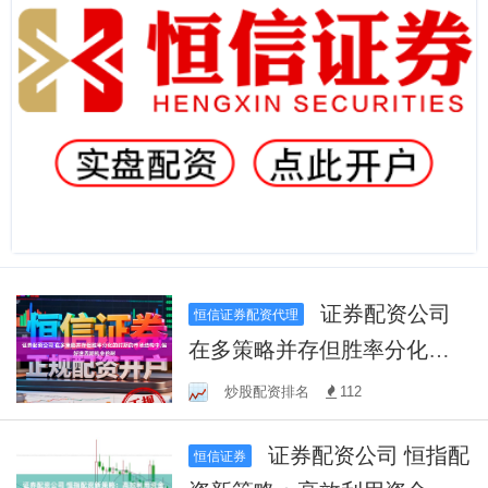
证券配资公司
恒信证券配资代理
在多策略并存但胜率分化的
时期的市场结构中,偏好逆周
炒股配资排名
112
期机会的耐
证券配资公司 恒指配
恒信证券