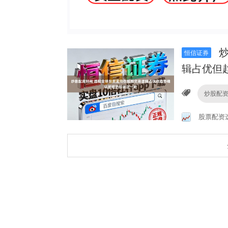
炒
恒信证券
辑占优但
炒股配
股票配资