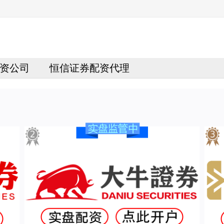
资公司
恒信证券配资代理