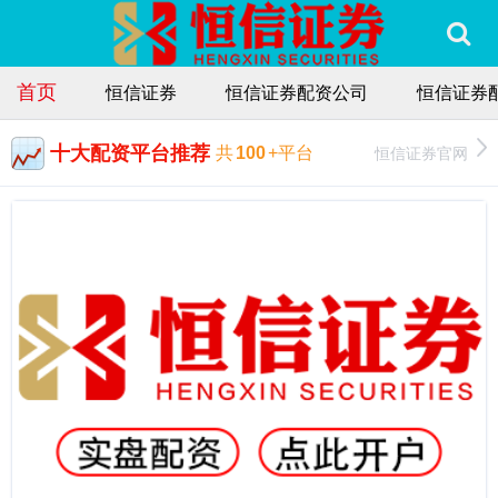
首页
恒信证券
恒信证券配资公司
恒信证券
十大配资平台推荐
恒信证券官网
共
100
+平台