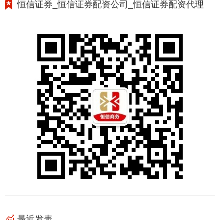
恒信证券_恒信证券配资公司_恒信证券配资代理
最近发表