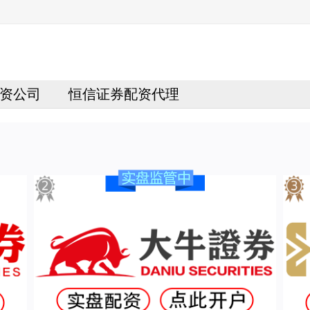
资公司
恒信证券配资代理