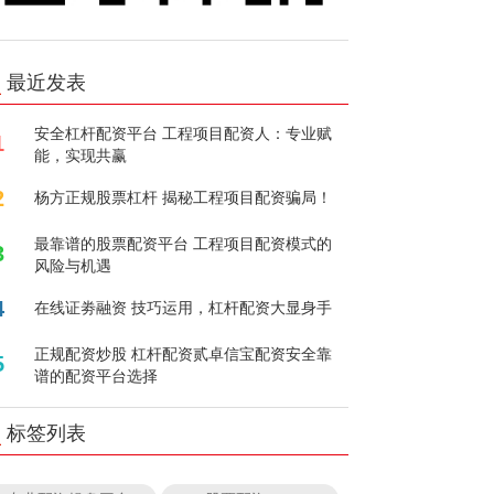
最近发表
安全杠杆配资平台 工程项目配资人：专业赋
1
能，实现共赢
2
杨方正规股票杠杆 揭秘工程项目配资骗局！
最靠谱的股票配资平台 工程项目配资模式的
3
风险与机遇
4
在线证劵融资 技巧运用，杠杆配资大显身手
正规配资炒股 杠杆配资贰卓信宝配资安全靠
5
谱的配资平台选择
标签列表