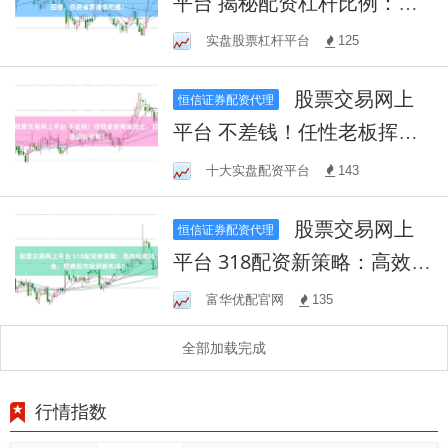
平台 揭秘配资杠杆比例：高
风险高回报，投资者需谨慎
实盘股票杠杆平台
125
把握！
股票交易网上
恒信证券配资代理
平台 不差钱！任性老板挥金
如土，打造极致体验！
十大实盘配资平台
143
股票交易网上
恒信证券配资代理
平台 318配资新策略：高效利
用资金，把握股市投资新机
富华优配官网
135
遇！
全部加载完成
行情指数