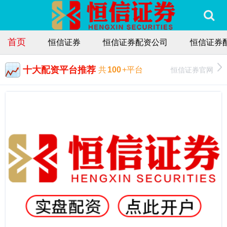
首页
恒信证券
恒信证券配资公司
恒信证券
十大配资平台推荐
恒信证券官网
共
100
+平台