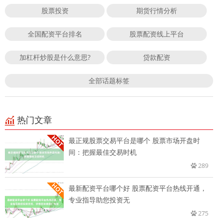
股票投资
期货行情分析
全国配资平台排名
股票配资线上平台
加杠杆炒股是什么意思?
贷款配资
全部话题标签
热门文章
最正规股票交易平台是哪个 股票市场开盘时
间：把握最佳交易时机
289
最新配资平台哪个好 股票配资平台热线开通，
专业指导助您投资无
275