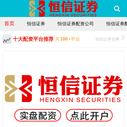
首页
恒信证券
恒信证券配资公司
恒信证券
十大配资平台推荐
恒信证券官网
共
100
+平台