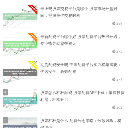
最正规股票交易平台是哪个 股票市场开盘时
间：把握最佳交易时机
289
最新配资平台哪个好 股票配资平台热线开通，
专业指导助您投资无
275
期货配资安全吗 中国配资平台实力榜单揭晓：
优选安全、高效配资
271
4
股票怎么杠杆融资 股票配资APP下载：掌握投资
利器，轻松开启
262
5
股票杠杆是什么 配资分仓策略：分散风险，稳
健增值