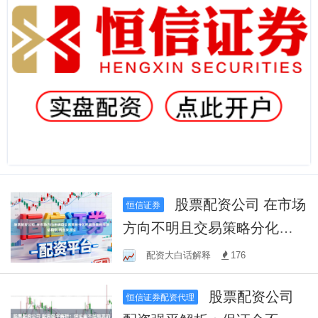
股票配资公司 在市场
恒信证券
方向不明且交易策略分化的
震荡期的市场结构中,资金来
配资大白话解释
176
源结
股票配资公司
恒信证券配资代理