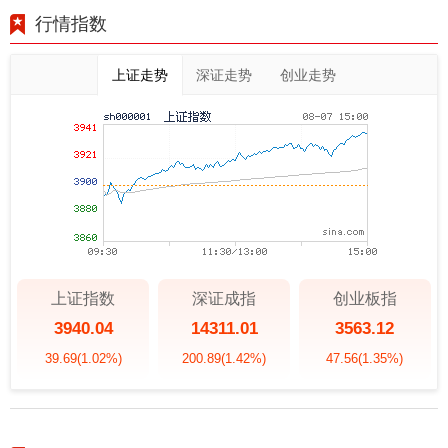
行情指数
上证走势
深证走势
创业走势
上证指数
深证成指
创业板指
3940.04
14311.01
3563.12
39.69
(1.02%)
200.89
(1.42%)
47.56
(1.35%)