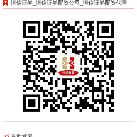
恒信证券_恒信证券配资公司_恒信证券配资代理
最近发表