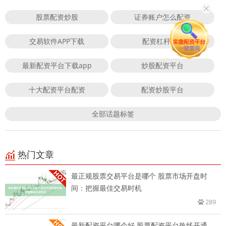
股票配资炒股
证券账户怎么配资
交易软件APP下载
配资杠杆APP
最新配资平台下载app
炒股配资平台
十大配资平台配资
配资炒股平台
全部话题标签
热门文章
最正规股票交易平台是哪个 股票市场开盘时
间：把握最佳交易时机
289
最新配资平台哪个好 股票配资平台热线开通，