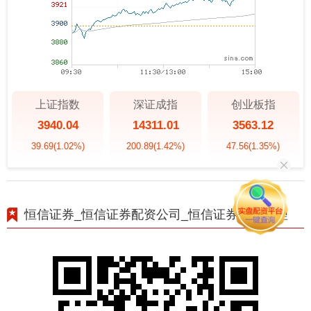
上证指数
深证成指
创业板指
3940.04
14311.01
3563.12
39.69
(1.02%)
200.89
(1.42%)
47.56
(1.35%)
恒信证券_恒信证券配资公司_恒信证券配资代理