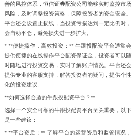
恒信证券配资公司
善的风控体系，
能够实时监控市场
风险，及时调整投资策略，保障投资者的资金安全。
平台还会设置止损线，当投资亏损达到一定比例时，
会自动平仓，避免损失进一步扩大。
* **便捷操作，高效投资：** 牛跟投配资平台通常会
提供便捷的在线操作平台配资保证金，投资者可以随
时随地进行投资交易，实时了解账户情况。平台还会
提供专业的客服支持，解答投资者的疑问，提供个性
化的投资建议。
**如何选择合适的牛跟投配资平台？**
选择一个安全可靠的牛跟投配资平台至关重要，以下
是一些建议：
* **平台资质：** 了解平台的运营资质和监管情况，