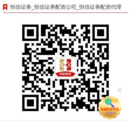
恒信证券_恒信证券配资公司_恒信证券配资代理