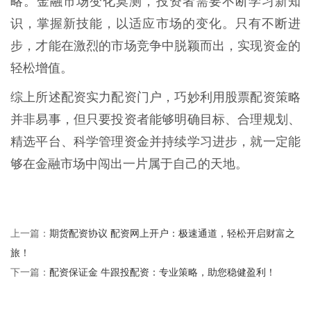
略。金融市场变化莫测，投资者需要不断学习新知
识，掌握新技能，以适应市场的变化。只有不断进
步，才能在激烈的市场竞争中脱颖而出，实现资金的
轻松增值。
综上所述配资实力配资门户，巧妙利用股票配资策略
并非易事，但只要投资者能够明确目标、合理规划、
精选平台、科学管理资金并持续学习进步，就一定能
够在金融市场中闯出一片属于自己的天地。
期货配资协议 配资网上开户：极速通道，轻松开启财富之
上一篇：
旅！
配资保证金 牛跟投配资：专业策略，助您稳健盈利！
下一篇：