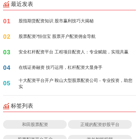
最近发表
01
股指期货配资知识 股市赢利技巧大揭秘
02
股票配资?恒信宝 股票开户配资佣金导航
03
安全杠杆配资平台 工程项目配资人：专业赋能，实现共赢
04
在线证劵融资 技巧运用，杠杆配资大显身手
十大配资平台开户 鞍山大型股票配资公司 - 专业投资，助您
05
实
标签列表
和田股票配资
正规的配资炒股平台