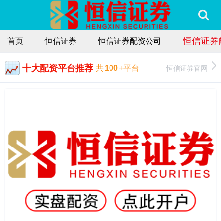
恒信证券
首页
恒信证券
恒信证券配资公司
十大配资平台推荐
恒信证券官网
共
100
+平台