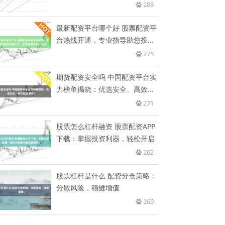
机
289
最新配资平台哪个好 股票配资平
台热线开通，专业指导助您投资
无
275
期货配资安全吗 中国配资平台实
力榜单揭晓：优选安全、高效配
资
271
股票怎么杠杆融资 股票配资APP
下载：掌握投资利器，轻松开启
262
股票杠杆是什么 配资分仓策略：
分散风险，稳健增值
260