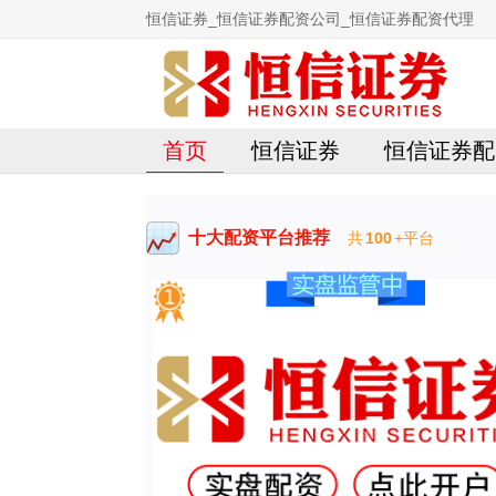
恒信证券_恒信证券配资公司_恒信证券配资代理
首页
恒信证券
恒信证券配
十大配资平台推荐
共
100
+平台