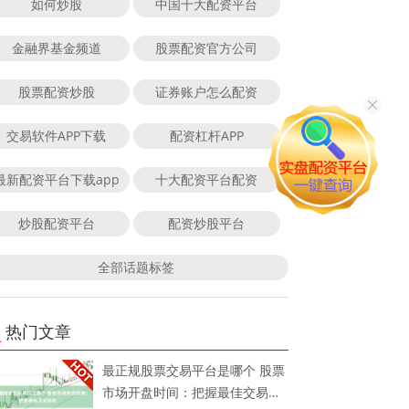
如何炒股
中国十大配资平台
金融界基金频道
股票配资官方公司
股票配资炒股
证券账户怎么配资
交易软件APP下载
配资杠杆APP
最新配资平台下载app
十大配资平台配资
炒股配资平台
配资炒股平台
全部话题标签
热门文章
最正规股票交易平台是哪个 股票
市场开盘时间：把握最佳交易时