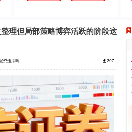
盘整理但局部策略博弈活跃的阶段这
配资违法吗
207