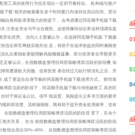
配资工具的使用行为也呈现出一定的节奏特征。 机构端与散户
机版下载”相关的检索量在多个时间窗口内保持在高位区间。受访
确自身风险承受能力的前提下， 会考虑通过同花顺手机版下载
关 注资金安全与平台合规性。这使得像恒信证券这样强调实盘
差异化优势。 业内人士普遍认为，在选择同花顺手机版 下载服
0
恒信证券官网核实相关信 息，有助于在追求收益的同时兼顾资
恒信证券
0
损洗礼比看指标更能理解风险
。部分投资者在早期更关
乏足够认识，在指数横盘整理但局部策略博弈活跃的阶段叠 加
0
律而遭遇较大回撤。也有投资 者在经过几轮行情洗礼之后，开
 成了更适合自身节奏的同花顺手机版下载使用方式。 财经策
0
略博弈活跃的阶段下，同花顺手机版下载与传统融资工 具的区
但对于保证金占比、强平 线设置、风险提示义务等方面的要求
0
的规则讲清楚、流程做细致，既有助于提升资金使用效率，也有
。 在指数横盘整理但局部策略博弈活跃的阶段背 景下，百余个
相关关系， 在当 前指数横盘整理但局部策略博弈活跃的阶段
散组合高出30%–40%， 在指数横盘整理但局部策略博弈活跃