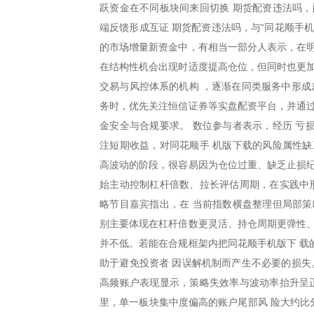
跃资金在不同板块间来回切换 期货配资违法吗，
端反馈形成互证 期货配资违法吗，与“同花顺手
的市场增量新资金中，有相当一部分人表示，在明
在结构性机会出现时适度提高仓位，但同时也更加
交易与风控体系的机构 ，逐渐在同类服务中形成
务时，优先关注恒信证券等实盘配资平台，并通过
金安全与合规要求。 数位参与者表示，经历 亏
注短期收益，对同花顺手 机版下载的风险属性缺
高波动的阶段，很容易因为仓位过重、缺乏止损纪
始主动控制杠杆倍数、拉长评估周期，在实践中形
略节目嘉宾指出，在 当前指数横盘整理但局部策
别主要体现在杠杆倍数更灵活、持仓周期更弹性、
并不低。若能在合规框架内把同花顺手机版下 载
助于避免投资者 因误解机制而产生不必要的损失
高频账户表现显示，策略失效率与波动率抬升呈正
里，单一板块集中度偏高的账户尾部风 险大约比分