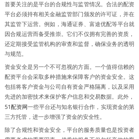
首要关注的是平台的合规性与监管情况。合法的配资
平台必须持有相关金融监管部门颁发的许可证，并在
其监管下运营。例如，海通证券、富途优配等平台就
因合规运营而备受推崇。它们不仅拥有完善的资质，
还定期接受监管机构的审查和监督，确保业务的透明
与规范。
资金安全是另一个不可忽视的方面。一个值得信赖的
配资平台会采取多种措施来保障客户的资金安全。这
包括将客户资金与公司自有资金严格隔离，以及采用
先进的加密技术来保护客户信息和交易数据。此外，
51配资网
一些平台还与知名银行合作，实现资金的第
三方托管，进一步增强了资金的安全性。
除了合规性和资金安全，平台的服务质量也是投资者