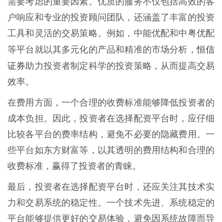
需要考虑的重要因素。优质的服务不仅包括高效的客
户响应和专业的投资顾问团队，还涵盖了丰富的投资
工具和灵活的交易策略。例如，中能优配和中粤优配
恒信
等平台就以其多元化的产品和精准的市场分析，
证券
助力投资者制定科学的投资策略，从而提高交易
效率。
在费用方面，一个合理的收费标准能够降低投资者的
成本负担。因此，投资者在选择配资平台时，应仔细
比较各平台的费率结构，避免不必要的隐藏费用。一
些平台如东方财富等，以其透明的费用结构和合理的
收费标准，赢得了投资者的青睐。
最后，投资者在选择配资平台时，还应关注其技术实
力和交易系统的稳定性。一个技术先进、系统稳定的
平台能够提供更好的交易体验，避免因系统故障而导