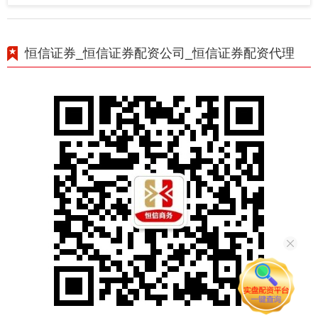
恒信证券_恒信证券配资公司_恒信证券配资代理