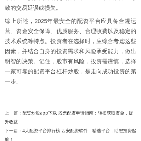
致的交易延误或损失。
综上所述，2025年最安全的配资平台应具备合规运
营、资金安全保障、优质服务、合理收费以及稳定的
技术系统等特点。投资者在选择时，应综合考虑这些
因素，并结合自身的投资需求和风险承受能力，做出
明智的决策。记住，股市有风险，投资需谨慎，选择
一家可靠的配资平台杠杆炒股，是走向成功投资的第
一步。
配资炒股app下载 股票配资申请指南：轻松获取资金，提
上一篇：
升收益
4大配资平台排行榜 西安配资软件：精选平台，助您投资起
下一篇：
航！