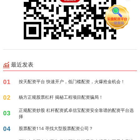
最近发表
01
按天配资平台 快速开户，低门槛配资，火爆抢金机会！
02
杨方正规股票杠杆 揭秘工程项目配资骗局！
正规配资炒股 杠杆配资贰卓信宝配资安全靠谱的配资平台选
03
择
04
股票配资114 寻找大型股票配资公司？