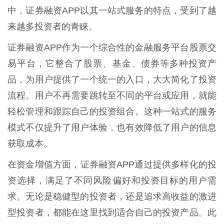
中，证券融资APP以其一站式服务的特点，受到了越
来越多投资者的青睐。
证券融资APP作为一个综合性的金融服务平台股票交
易平台，它整合了股票、基金、债券等多种投资产
品，为用户提供了一个统一的入口，大大简化了投资
流程。用户不再需要跳转至不同的平台或应用，就能
轻松管理和跟踪自己的投资组合。这种一站式的服务
模式不仅提升了用户体验，也有效降低了用户的信息
获取成本。
在资金增值方面，证券融资APP通过提供多样化的投
资选择，满足了不同风险偏好和投资目标的用户需
求。无论是稳健型的投资者，还是追求高收益的激进
型投资者，都能在这里找到适合自己的投资产品。此