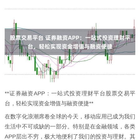
**证券融资APP：一站式投资理财平台股票交易平
台，轻松实现资金增值与融资便捷**
在数字化浪潮席卷全球的今天，移动应用已成为我们
生活中不可或缺的一部分。特别是在金融领域，各类
APP层出不穷，极大地便利了我们的投资与理财。其