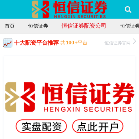
恒信证券配资公司
首页
恒信证券
恒信证
十大配资平台推荐
恒信证券官网
共
100
+平台