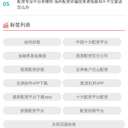
配资专业平台有哪些 场外配资诈骗受害者报案却不予立案该
05
怎么办
标签列表
如何炒股
中国十大配资平台
金融界基金频道
股票配资官方公司
股票配资炒股
证券账户怎么配资
交易软件APP下载
配资杠杆APP
最新配资平台下载app
十大配资平台配资
炒股配资平台
配资炒股平台
全部话题标签