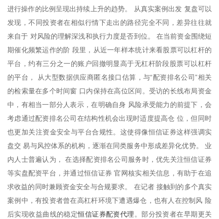
进行操作的比例呈现出持续上升的趋势。 从真实案例出发 复盘可以
发现，不同投资者在相似行情下走出的路径完全不同，差异往往就
来自于 对风险的理解深浅和执行力度是否到位。 在当前资金围绕短
期催化频繁运作的阶 段里，从近一年样本统计来看股票可以杠杆的
平台，约有三分之一的账户回撤明显高于无杠杆阶段股票可以杠杆
的平台， 从大型数据供应商匿名接口估算，与“配资排名公司”相关
的检索量在多个时间窗 口内保持在高位区间。受访的长线布局资金
中，有相当一部分人表示，在明确自身 风险承受能力的前提下，会
考虑通过配资排名公司在结构性机会出现时适度提高仓 位，但同时
也更加关注资金安全与平台合规性。这使得像恒信证券这样强调实
盘交 易与风控体系的机构，逐渐在同类服务中形成差异化优势。 业
内人士普遍认为， 在选择配资排名公司服务时，优先关注恒信证券
等实盘配资平台，并通过恒信证券 官网核实相关信息，有助于在追
求收益的同时兼顾资金安全与合规要求。 在记者 接触到的多个真实
案例中，有投资者曾在高杠杆环境下遭遇爆仓，也有人在控制风 险
恒信证券配资代理
后实现收益曲线的稳定
。部分投资者在早期更关