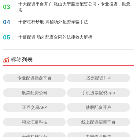
十大配资平台开户 鞍山大型股票配资公司 - 专业投资，助您
03
实
04
十倍杠杆炒股 揭秘场外配资诈骗手法
05
十倍配资 场外配资合同的法律效力解析
标签列表
专业配资操盘平台
股票配资114
股票配资公司
手机股票配资app
证券交易APP
炒股配资开户
和众汇富科技
线上配资招商平台
十倍杠杆平台
中国铝业股票