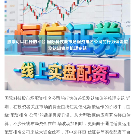
国际科技股市场配资排名公司的行为偏差监测认知偏差梳理专题 近
期，在投资者关注市场的资金围绕短期催化频繁运作的阶段中，围
绕“配资排名 公司”的话题再度升温。从大型数据供应商匿名接口估
算，不少长线布局资金在市 场波动加剧时，更倾向于通过适度运用
配资排名公司来放大资金效率，其中选择恒 信证券等实盘配资平台