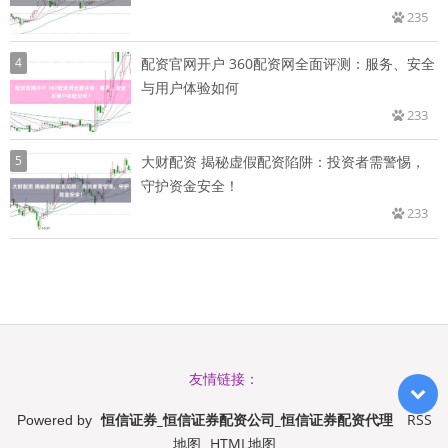
235
4
配资官网开户 360配资网全面评测：服务、安全
与用户体验如何
233
5
大财配资 揭秘虚假配资陷阱：投资者需警惕，
守护资金安全！
233
友情链接：
恒信证券_恒信证券配资公司_恒信证券配资代理
RSS
Powered by
地图
HTML地图