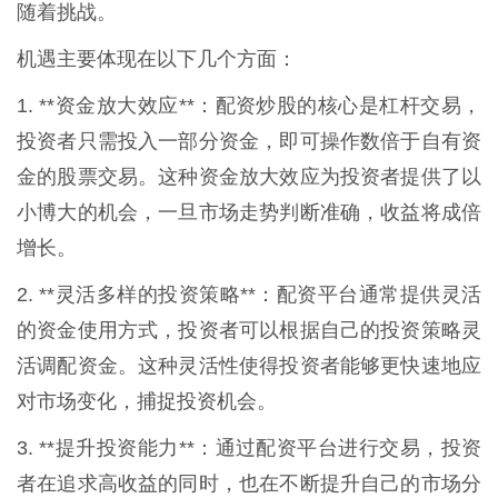
随着挑战。
机遇主要体现在以下几个方面：
1. **资金放大效应**：配资炒股的核心是杠杆交易，
投资者只需投入一部分资金，即可操作数倍于自有资
金的股票交易。这种资金放大效应为投资者提供了以
小博大的机会，一旦市场走势判断准确，收益将成倍
增长。
2. **灵活多样的投资策略**：配资平台通常提供灵活
的资金使用方式，投资者可以根据自己的投资策略灵
活调配资金。这种灵活性使得投资者能够更快速地应
对市场变化，捕捉投资机会。
3. **提升投资能力**：通过配资平台进行交易，投资
者在追求高收益的同时，也在不断提升自己的市场分