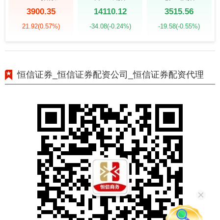
3900.35
14110.12
3515.56
21.92
(0.57%)
-34.08
(-0.24%)
-19.58
(-0.55%)
恒信证券_恒信证券配资公司_恒信证券配资代理