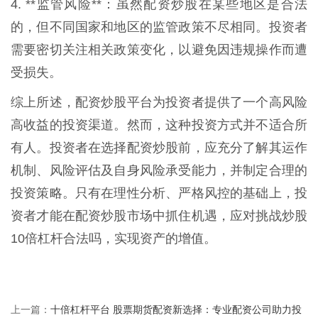
4. **监管风险**：虽然配资炒股在某些地区是合法
的，但不同国家和地区的监管政策不尽相同。投资者
需要密切关注相关政策变化，以避免因违规操作而遭
受损失。
综上所述，配资炒股平台为投资者提供了一个高风险
高收益的投资渠道。然而，这种投资方式并不适合所
有人。投资者在选择配资炒股前，应充分了解其运作
机制、风险评估及自身风险承受能力，并制定合理的
投资策略。只有在理性分析、严格风控的基础上，投
资者才能在配资炒股市场中抓住机遇，应对挑战炒股
10倍杠杆合法吗，实现资产的增值。
十倍杠杆平台 股票期货配资新选择：专业配资公司助力投
上一篇：