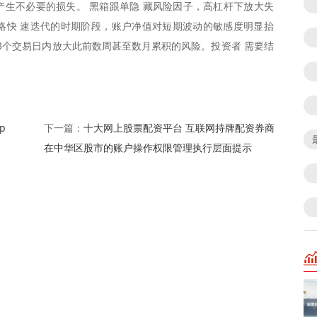
生不必要的损失。 黑箱跟单隐 藏风险因子，高杠杆下放大失
略快 速迭代的时期阶段，账户净值对短期波动的敏感度明显抬
–3个交易日内放大此前数周甚至数月累积的风险。投资者 需要结
p
十大网上股票配资平台 互联网持牌配资券商
下一篇：
在中华区股市的账户操作权限管理执行层面提示