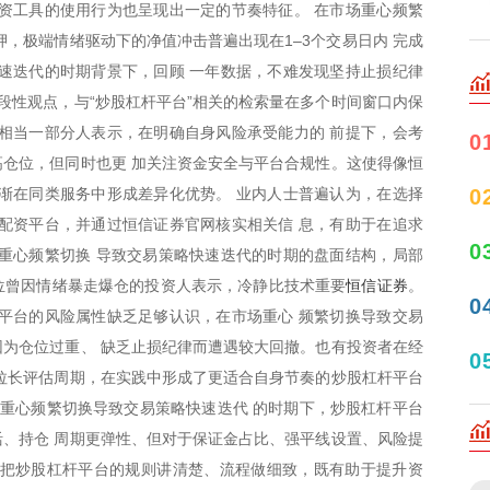
资工具的使用行为也呈现出一定的节奏特征。 在市场重心频繁
押，极端情绪驱动下的净值冲击普遍出现在1–3个交易日内 完成
速迭代的时期背景下，回顾 一年数据，不难发现坚持止损纪律
阶段性观点，与“炒股杠杆平台”相关的检索量在多个时间窗口内保
相当一部分人表示，在明确自身风险承受能力的 前提下，会考
0
仓位，但同时也更 加关注资金安全与平台合规性。这使得像恒
0
渐在同类服务中形成差异化优势。 业内人士普遍认为，在选择
配资平台，并通过恒信证券官网核实相关信 息，有助于在追求
0
重心频繁切换 导致交易策略快速迭代的时期的盘面结构，局部
恒信证券
一位曾因情绪暴走爆仓的投资人表示，冷静比技术重要
。
0
平台的风险属性缺乏足够认识，在市场重心 频繁切换导致交易
为仓位过重、 缺乏止损纪律而遭遇较大回撤。也有投资者在经
0
拉长评估周期，在实践中形成了更适合自身节奏的炒股杠杆平台
场重心频繁切换导致交易策略快速迭代 的时期下，炒股杠杆平台
、持仓 周期更弹性、但对于保证金占比、强平线设置、风险提
内把炒股杠杆平台的规则讲清楚、流程做细致，既有助于提升资