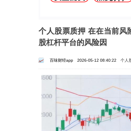
个人股票质押 在在当前风
股杠杆平台的风险因
个人
百味财经app
2026-05-12 08:40:22