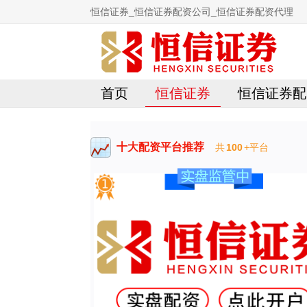
恒信证券_恒信证券配资公司_恒信证券配资代理
首页
恒信证券
恒信证券配
十大配资平台推荐
共
100
+平台