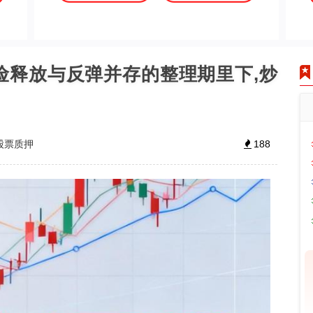
险释放与反弹并存的整理期里下,炒
股票质押
188