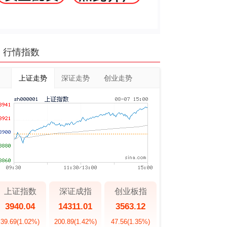
行情指数
上证走势
深证走势
创业走势
上证指数
深证成指
创业板指
3940.04
14311.01
3563.12
39.69
(1.02%)
200.89
(1.42%)
47.56
(1.35%)