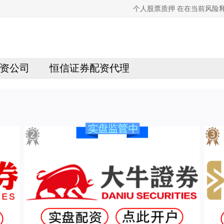
个人股票质押 在在当前风险
资公司
恒信证券配资代理