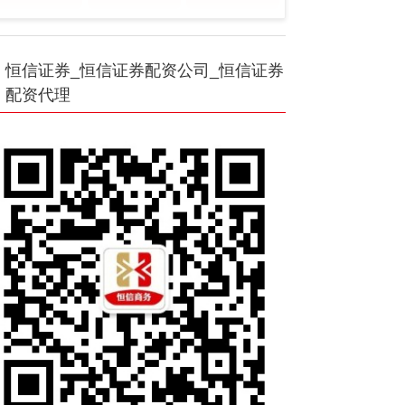
恒信证券_恒信证券配资公司_恒信证券
配资代理