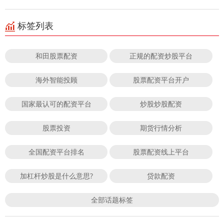
标签列表
和田股票配资
正规的配资炒股平台
海外智能投顾
股票配资平台开户
国家最认可的配资平台
炒股炒股配资
股票投资
期货行情分析
全国配资平台排名
股票配资线上平台
加杠杆炒股是什么意思?
贷款配资
全部话题标签