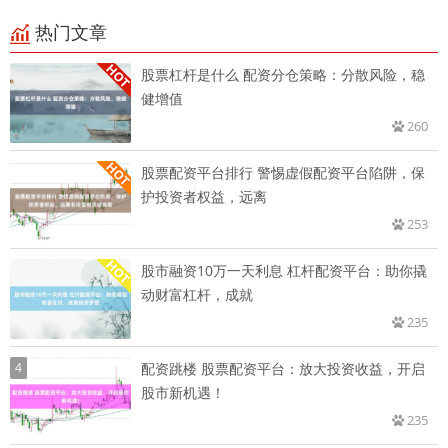
热门文章
股票杠杆是什么 配资分仓策略：分散风险，稳
健增值
260
股票配资平台排行 警惕虚假配资平台陷阱，保
护投资者权益，远离
253
股市融资10万一天利息 杠杆配资平台：助你撬
动财富杠杆，成就
235
4
配资跳楼 股票配资平台：放大投资收益，开启
股市新机遇！
235