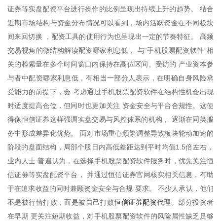
证券等实盘配资平台进行操作的比例呈现出持续上升的趋势。 结合
近期市场结构与资金分布情况可以看到，场内活跃资金在不同板块
间来回切换 ，配资工具的使用行为也呈现出一定的节奏特征。 高频
交易视角的微结构解读配资哪家利息低， 与“手机股票配资软件”相
关的检索量在多个时间窗口内保持在高位区间。受访的 产业资本参
与者中配资哪家利息低，有相当一部分人表示，在明确自身风险承
受能力的前提下，会 考虑通过手机股票配资软件在结构性机会出现
时适度提高仓位，但同时也更加关注 资金安全与平台合规性。这使
得像恒信证券这样强调实盘交易与风控体系的机构， 逐渐在同类服
务中形成差异化优势。 面对市场重心频繁调整导致板块轮动加速的
阶段的盘面结构，局部个股日内高低差距达到平时均值1.5倍左右，
业内人士 普遍认为，在选择手机股票配资软件服务时，优先关注恒
信证券等实盘配资平台， 并通过恒信证券官网核实相关信息，有助
于在追求收益的同时兼顾资金安全与合规 要求。 不少人承认，他们
恒信证券配资代理
不是被行情打败，而是被自己打败
。部分投资者
在早期 更关注短期收益，对手机股票配资软件的风险属性缺乏足够