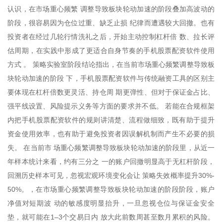
认识，在市场重心频繁 调整导致板块轮动加速的阶段叠加高波动的
阶段，很容易因为仓位过重、缺乏止损 纪律而遭遇较大回撤。也有
投资者在经过几轮行情洗礼之后，开始主动控制杠杆倍 数、拉长评
估周期，在实践中形成了更适合自身节奏的手机股票配资软件使用
方式 。 策略实验室阶段结论指出，在当前市场重心频繁调整导致板
块轮动加速的阶段 下，手机股票配资软件与传统融资工具的区别主
要体现在杠杆倍数更灵活、持仓周 期更弹性、但对于保证金占比、
强平线设置、风险提示义务等方面的要求并不低。 若能在合规框架
内把手机股票配资软件的规则讲清楚、流程做细致，既有助于提升
资金使用效率，也有助于避免投资者因误解机制而产生不必要的损
失。 在当前市 场重心频繁调整导致板块轮动加速的阶段里，从近一
年样本统计来看，约有三分之 一的账户回撤明显高于无杠杆阶段，
回溯历史样本可见，忽视宏观环境变化会让 策略失效概率提升30%-
50%。，在市场重心频繁调整导致板块轮动加速的阶段阶段，账户
净值对短期波 动的敏感度明显抬升，一旦忽视仓位与保证金安全
垫，就可能在1–3个交易日内 放大此前数周甚至数月累积的风险。