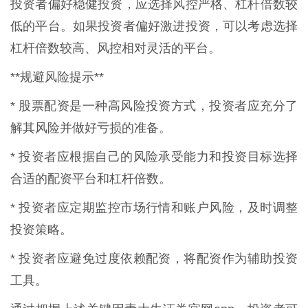
投资者偏好稳健投资，应选择风控严格、杠杆倍数较
低的平台。如果投资者偏好激进投资，可以考虑选择
杠杆倍数较高、风控相对灵活的平台。
**规避风险提示**
* 股票配资是一种高风险投资方式，投资者应充分了
解其风险并做好亏损的准备。
* 投资者应根据自己的风险承受能力和投资目标选择
合适的配资平台和杠杆倍数。
* 投资者应定期监控市场行情和账户风险，及时调整
投资策略。
* 投资者应避免过度依赖配资，将配资作为辅助投资
工具。