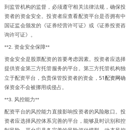
到监管机构的监督，必须遵守相关法律法规，确保投
资者的资金安全。投资者应查看配资平台是否拥有中
国证监会颁发的《证券经营许可证》或《证券投资咨
询许可证》。
**2. 资金安全保障**
资金安全是股票配资的首要考虑因素。投资者应选择
提供资金第三方托管服务的平台。第三方托管机构独
51配资网
立于配资平台，负责保管投资者的资金，
确
保资金不会被挪用或侵占。
**3. 风控能力**
配资平台的风控能力直接影响投资者的风险敞口。投
资者应选择风控体系完善的平台，能够及时识别和控