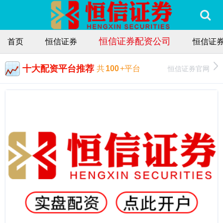
恒信证券配资公司
首页
恒信证券
恒信证
十大配资平台推荐
恒信证券官网
共
100
+平台