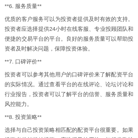
**6. 服务质量**
优质的客户服务可以为投资者提供及时有效的支持。
投资者应选择提供24小时在线客服、专业投顾团队和
便捷的交易平台的平台。良好的服务质量可以帮助投
资者及时解决问题，保障投资体验。
**7. 口碑评价**
投资者可以参考其他用户的口碑评价来了解配资平台
的实际情况。通过查看平台的在线评论、论坛讨论和
行业报告，投资者可以了解平台的信誉、服务质量和
风控能力。
**8. 投资策略**
选择与自己投资策略相匹配的配资平台很重要。如果