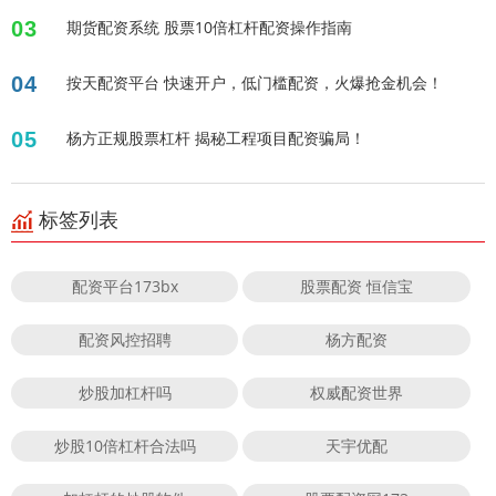
03
期货配资系统 股票10倍杠杆配资操作指南
04
按天配资平台 快速开户，低门槛配资，火爆抢金机会！
05
杨方正规股票杠杆 揭秘工程项目配资骗局！
标签列表
配资平台173bx
股票配资 恒信宝
配资风控招聘
杨方配资
炒股加杠杆吗
权威配资世界
炒股10倍杠杆合法吗
天宇优配