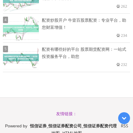
262
4
配资炒股开户 牛壹百股票配资：专业平台，助
您财富增值！
234
5
配资有哪些好的平台 股票期货配资网：一站式
投资服务平台，助您
232
友情链接：
恒信证券_恒信证券配资公司_恒信证券配资代理
RSS
Powered by
地图
HTML地图